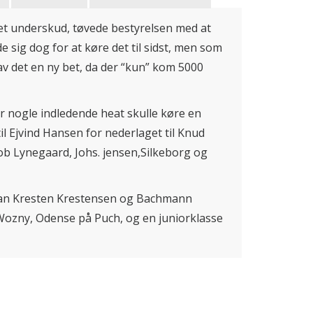
et underskud, tøvede bestyrelsen med at
sig dog for at køre det til sidst, men som
av det en ny bet, da der “kun” kom 5000
r nogle indledende heat skulle køre en
il Ejvind Hansen for nederlaget til Knud
cob Lynegaard, Johs. jensen,Silkeborg og
ran Kresten Krestensen og Bachmann
Wozny, Odense på Puch, og en juniorklasse