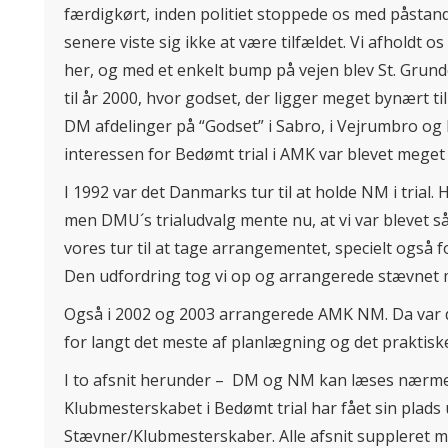
færdigkørt, inden politiet stoppede os med påstand o
senere viste sig ikke at være tilfældet. Vi afholdt o
her, og med et enkelt bump på vejen blev St. Grund
til år 2000, hvor godset, der ligger meget bynært til 
DM afdelinger på “Godset” i Sabro, i Vejrumbro og 
interessen for Bedømt trial i AMK var blevet meget l
I 1992 var det Danmarks tur til at holde NM i trial.
men DMU´s trialudvalg mente nu, at vi var blevet så 
vores tur til at tage arrangementet, specielt også fo
Den udfordring tog vi op og arrangerede stævnet 
Også i 2002 og 2003 arrangerede AMK NM. Da var d
for langt det meste af planlægning og det praktisk
I to afsnit herunder – DM og NM kan læses nærm
Klubmesterskabet i Bedømt trial har fået sin plad
Stævner/Klubmesterskaber. Alle afsnit suppleret me