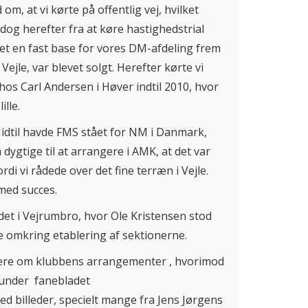
m, at vi kørte på offentlig vej, hvilket
s dog herefter fra at køre hastighedstrial
et en fast base for vores DM-afdeling frem
Vejle, var blevet solgt. Herefter kørte vi
hos Carl Andersen i Høver indtil 2010, hvor
ille.
 Hidtil havde FMS stået for NM i Danmark,
dygtige til at arrangere i AMK, at det var
rdi vi rådede over det fine terræn i Vejle.
med succes.
et i Vejrumbro, hvor Ole Kristensen stod
e omkring etablering af sektionerne.
ere om klubbens arrangementer , hvorimod
s under fanebladet
d billeder, specielt mange fra Jens Jørgens