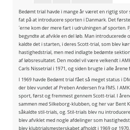
Bedømt trial havde i mange år været en rigtig stor
fat på at introducere sporten i Danmark. Det første i
´erne kom der mere fart i udrulningen af sporten. 
begyndte at afvikle en del løb. Man introducerede o
kaldte det i starten, i deres Scott-trial, som blev kør
hastighedstrial, men med indlagte bedømte sektion
af løbsresultatet. Den model vil være velkendt i AMK,
Carls Nissetrial i 1971, og siden brugte i alle årene
I 1969 havde Bedømt trial fået så meget status i D
der blev vundet af Preben Andersen fra FMS. I AMK 
sport, først og fremmest gennem Scott-trial. I åren
sammen med Silkeborg-klubben, og her var Bent 
såkaldte stil-trials, og. Stil-trials blev nu introduc
blev afviklet med nogle afdelinger som hastighedstr
blev klubtrialsmesterskabet afholdt i 1969 og 1970.