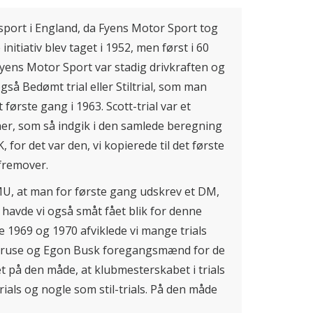
 sport i England, da Fyens Motor Sport tog
nitiativ blev taget i 1952, men først i 60
Fyens Motor Sport var stadig drivkraften og
gså Bedømt trial eller Stiltrial, som man
t første gang i 1963. Scott-trial var et
er, som så indgik i den samlede beregning
 for det var den, vi kopierede til det første
 fremover.
MU, at man for første gang udskrev et DM,
havde vi også småt fået blik for denne
e 1969 og 1970 afviklede vi mange trials
Kruse og Egon Busk foregangsmænd for de
eret på den måde, at klubmesterskabet i trials
ials og nogle som stil-trials. På den måde