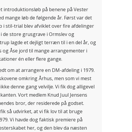
et et introduktionsløb på benene på Vester
ed mange løb de følgende år. Først var det
stil-trial blev afviklet over fire afdelinger
t i de store grusgrave i Ormslev og
 lagde et dejligt terræn til i en del år, og
 og Åse jord til mange arrangementer i
tioner én eller flere gange.
 bedt om at arrangere en DM-afdeling i 1979.
å skovene omkring Århus, men som vi mest
ikke denne gang velvilje. Vi fik dog alligevel
jle-kanten. Vort medlem Knud Juul Jensens
hendes bror, der residerede på godset.
 så udvirket, at vi fik lov til at bruge
1979. Vi havde dog faktisk premiere på
bmesterskabet her, og den blev da næsten