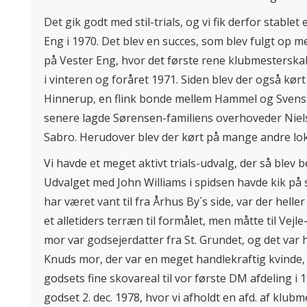
Det gik godt med stil-trials, og vi fik derfor stabl
Eng i 1970. Det blev en succes, som blev fulgt op m
på Vester Eng, hvor det første rene klubmesterskab i 
i vinteren og foråret 1971. Siden blev der også kør
Hinnerup, en flink bonde mellem Hammel og Svenstrup
senere lagde Sørensen-familiens overhoveder Niels
Sabro. Herudover blev der kørt på mange andre loka
Vi havde et meget aktivt trials-udvalg, der så blev
Udvalget med John Williams i spidsen havde kik p
har været vant til fra Århus By´s side, var der heller 
et alletiders terræn til formålet, men måtte til Ve
mor var godsejerdatter fra St. Grundet, og det var 
Knuds mor, der var en meget handlekraftig kvinde, fik
godsets fine skovareal til vor første DM afdeling i 
godset 2. dec. 1978, hvor vi afholdt en afd. af klu