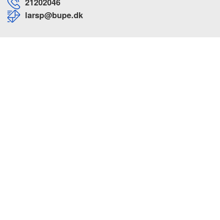
21202046
larsp@bupe.dk