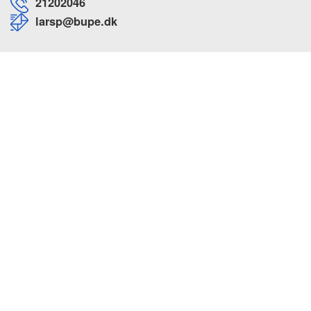
21202046
larsp@bupe.dk