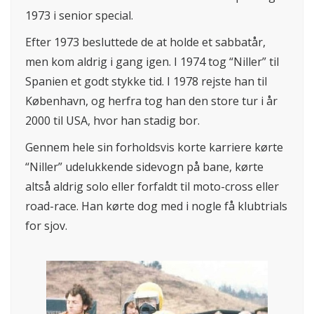
1973 i senior special.
Efter 1973 besluttede de at holde et sabbatår,
men kom aldrig i gang igen. I 1974 tog “Niller” til
Spanien et godt stykke tid. I 1978 rejste han til
København, og herfra tog han den store tur i år
2000 til USA, hvor han stadig bor.
Gennem hele sin forholdsvis korte karriere kørte
“Niller” udelukkende sidevogn på bane, kørte
altså aldrig solo eller forfaldt til moto-cross eller
road-race. Han kørte dog med i nogle få klubtrials
for sjov.