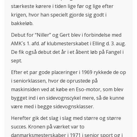
stærkeste kørere i tiden lige før og lige efter
krigen, hvor han specielt gjorde sig godt i
bakkeløb.
Debut for “Niller” og Gert blev i forbindelse med
AMK´s 1. afd. af klubmesterskabet i Elling d. 3. aug.
De fik også debut det år i et åbent løb på Fangel i
sept.
Efter et par gode placeringer i 1969 rykkede de op
i seniorklassen, hvor de oprustede på
maskinsiden ved at købe en Eso-motor, som blev
bygget ind i en sidevognscykel mere, så de kunne
være med i begge sidevognsklasser.
Herefter gik det slag i slag med større og større
succes. Kronen på værket var to
danmarksmesterskaber i 1971 i senior sport og i